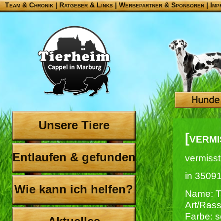
Team & Chronik
|
Ratgeber & Links
|
Werbepartner & Sponsoren
|
Imp
Unsere Tiere
[vermi
Entlaufen & gefunden
vermisst
in 3509
Wie kann ich helfen?
Name: T
Art/Rass
Farbe: 