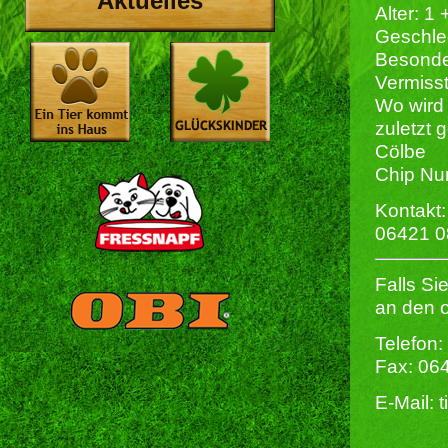
Aktuelles
Alter: 1 
Geschlech
Besonde
Vermisst
Wo wird 
zuletzt 
Cölbe
Chip Nu
Kontakt:
06421 
Falls Si
an den 
Telefon:
Fax: 06
E-Mail: 