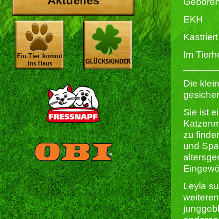
Aktuelles
Geboren
EKH
Kastriert 
Im Tierh
______
Die klei
gesicher
Sie ist 
Katzenmä
zu finde
und Spaß
altersge
Eingewöh
Leyla su
weiteren
junggebl