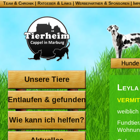
Team & Chronik
|
Ratgeber & Links
|
Werbepartner & Sponsoren
|
Imp
Unsere Tiere
Leyla
Entlaufen & gefunden
VERMIT
weiblich
Wie kann ich helfen?
Fundtier
Wohnun