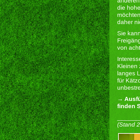
anderen 
die hohe
möchten 
daher ni
Sie kann
Freigäng
von acht
Interes
Kleinen 
langes L
für Kätz
unbestre
→ Ausfü
finden S
______
(Stand 