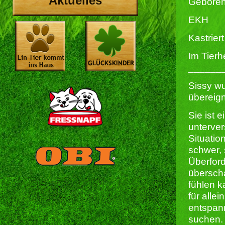
Aktuelles
Geboren
EKH
Kastriert 
Im Tierh
______
Sissy wu
übereign
Sie ist 
unterver
Situatio
schwer, 
Überford
übersch
fühlen k
für all
entspann
suchen. 