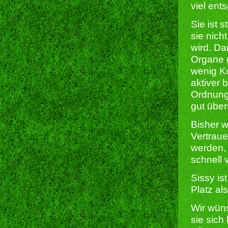
viel ent
Sie ist 
sie nich
wird. D
Organe g
wenig K
aktiver 
Ordnung,
gut über
Bisher w
Vertrau
werden, 
schnell 
Sissy is
Platz al
Wir wün
sie sich