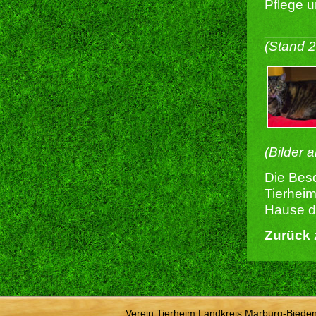
Pflege 
______
(Stand 
(Bilder 
Die Besc
Tierheim
Hause du
Zurück 
Verein Tierheim Landkreis Marburg-Bieden