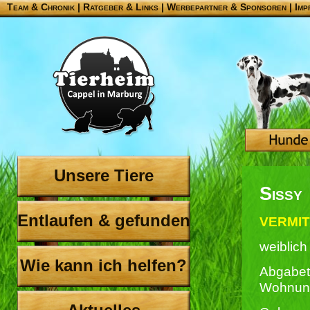
Team & Chronik
|
Ratgeber & Links
|
Werbepartner & Sponsoren
|
Imp
Unsere Tiere
Sissy
Entlaufen & gefunden
VERMIT
weiblich
Wie kann ich helfen?
Abgabet
Wohnun