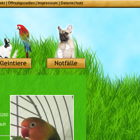
akt
|
Öffnungszeiten
|
Impressum
|
Datenschutz
35260
äuft