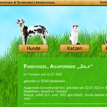
epartner & Sponsoren
|
Impressionen
Kont
Fundvogel, Agapornide „Jala“
im Tierheim seit 22.07.2022
gefunden in 35260 Niederklein
Agapornide (Unzertrennlicher), gefunden am 22.07.2022 in 
Niederklein, aktuell im Tierheim.
Beringt, violett (d.h. vmtl. 2021 geschlüpft), Suche darüber l
noch.