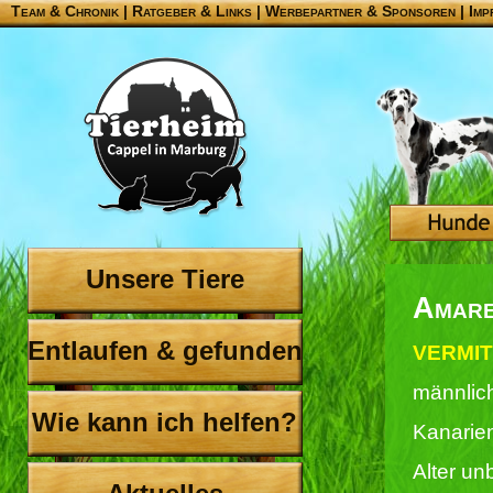
Team & Chronik
|
Ratgeber & Links
|
Werbepartner & Sponsoren
|
Imp
Unsere Tiere
Amare
Entlaufen & gefunden
VERMIT
männlich
Wie kann ich helfen?
Kanarie
Alter un