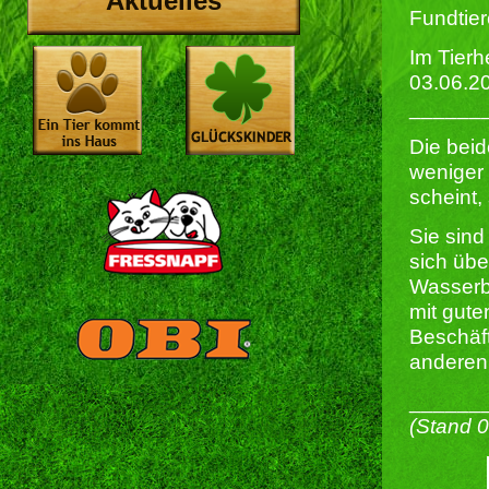
Aktuelles
Fundtier
Im Tierh
03.06.2
______
Die bei
weniger 
scheint,
Sie sind
sich übe
Wasserb
mit gut
Beschäf
anderen 
______
(Stand 