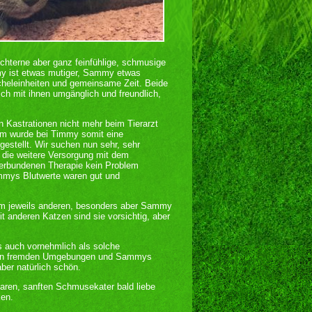
üchterne aber ganz feinfühlige, schmusige
mmy ist etwas mutiger, Sammy etwas
icheleinheiten und gemeinsame Zeit. Beide
h mit ihnen umgänglich und freundlich,
n Kastrationen nicht mehr beim Tierarzt
im wurde bei Timmy somit eine
tgestellt. Wir suchen nun sehr, sehr
 die weitere Versorgung mit dem
verbundenen Therapie kein Problem
ammys Blutwerte waren gut und
eim jeweils anderen, besonders aber Sammy
it anderen Katzen sind sie vorsichtig, aber
 auch vornehmlich als solche
Art in fremden Umgebungen und Sammys
aber natürlich schön.
aren, sanften Schmusekater bald liebe
ken.