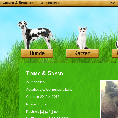
epartner & Sponsoren
|
Impressionen
Kont
Timmy & Sammy
2x männlich
Abgabetiere/Wohnungshaltung
Geboren 2010 & 2012
Russisch Blau
Kastriert [x] ja / [] nein