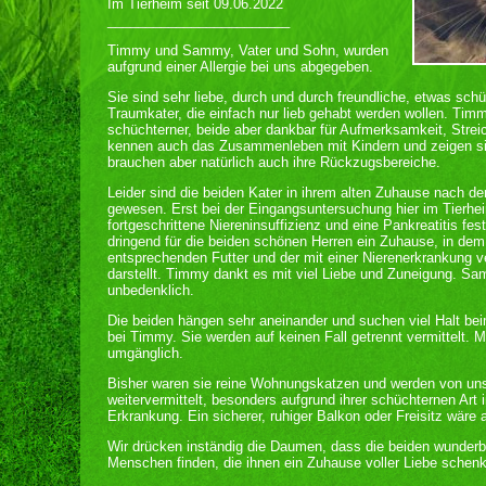
Im Tierheim seit 09.06.2022
________________________
Timmy und Sammy, Vater und Sohn, wurden
aufgrund einer Allergie bei uns abgegeben.
Sie sind sehr liebe, durch und durch freundliche, etwas sch
Traumkater, die einfach nur lieb gehabt werden wollen. Ti
schüchterner, beide aber dankbar für Aufmerksamkeit, Stre
kennen auch das Zusammenleben mit Kindern und zeigen sic
brauchen aber natürlich auch ihre Rückzugsbereiche.
Leider sind die beiden Kater in ihrem alten Zuhause nach de
gewesen. Erst bei der Eingangsuntersuchung hier im Tierhe
fortgeschrittene Niereninsuffizienz und eine Pankreatitis fes
dringend für die beiden schönen Herren ein Zuhause, in dem
entsprechenden Futter und der mit einer Nierenerkrankung 
darstellt. Timmy dankt es mit viel Liebe und Zuneigung. S
unbedenklich.
Die beiden hängen sehr aneinander und suchen viel Halt b
bei Timmy. Sie werden auf keinen Fall getrennt vermittelt. M
umgänglich.
Bisher waren sie reine Wohnungskatzen und werden von uns
weitervermittelt, besonders aufgrund ihrer schüchternen 
Erkrankung. Ein sicherer, ruhiger Balkon oder Freisitz wäre 
Wir drücken inständig die Daumen, dass die beiden wunderb
Menschen finden, die ihnen ein Zuhause voller Liebe schen