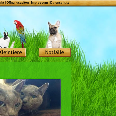
akt
|
Öffnungszeiten
|
Impressum
|
Datenschutz