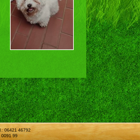
l.:
06421 46792
 0091 99