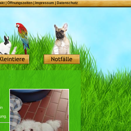
akt
|
Öffnungszeiten
|
Impressum
|
Datenschutz
in
nung.