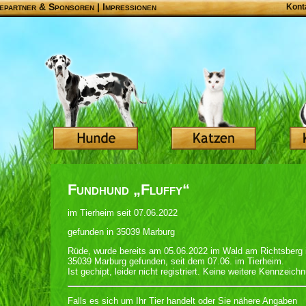
epartner & Sponsoren
|
Impressionen
Kont
Fundhund „Fluffy“
im Tierheim seit 07.06.2022
gefunden in 35039 Marburg
Rüde, wurde bereits am 05.06.2022 im Wald am Richtsberg 
35039 Marburg gefunden, seit dem 07.06. im Tierheim.
Ist gechipt, leider nicht registriert. Keine weitere Kennzeich
Falls es sich um Ihr Tier handelt oder Sie nähere Angaben