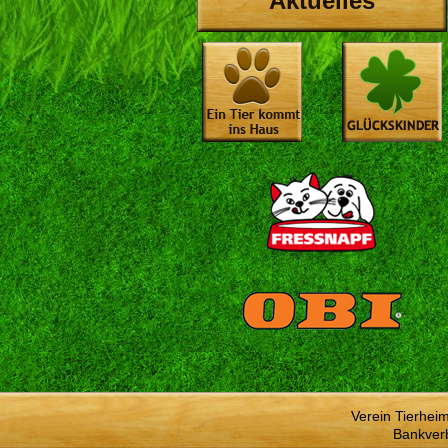
Aktuelles
Verein Tierhei
Bankver