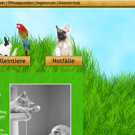
akt
|
Öffnungszeiten
|
Impressum
|
Datenschutz
n
 Weg
iger
te,
Ziege,