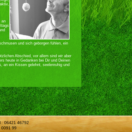
ktiv,
, an
ittags
und
 schmusen und sich geborgen fühlen, ein
ötzlichen Abschied, vor allem sind wir aber
ers heute in Gedanken bei Dir und Deinen
s, an ein Kissen gelehnt, seelenruhig und
l.:
06421 46792
 0091 99