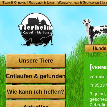
Team & Chronik
|
Ratgeber & Links
|
Werbepartner & Sponsoren
|
Imp
Unsere Tiere
[verm
Entlaufen & gefunden
vermisst
in 3503
Wie kann ich helfen?
3 gelbe,
geschec
Zebrafin