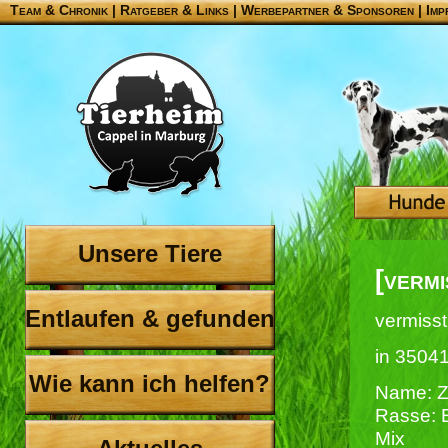
Team & Chronik
|
Ratgeber & Links
|
Werbepartner & Sponsoren
|
Imp
Unsere Tiere
[vermi
Entlaufen & gefunden
vermisst
in 3504
Wie kann ich helfen?
Name: Z
Rasse: 
Mix