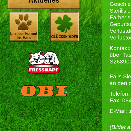
Aktuelles
Geschlec
Sterilisie
Farbe: 
Geburts
Verlust
Verlusto
Kontakt:
über Ta
S26890
Falls Si
an den 
Telefon:
Fax: 06
E-Mail: 
(Bilder 