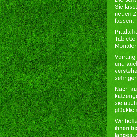
Sie läss
neuen Z
fassen.
Prada ha
Tablette
Monaten
Vorrangi
und auch
verstehe
sehr ger
Nach au
katzeng
sie auc
glücklic
Wir hoff
ihnen b
langes,