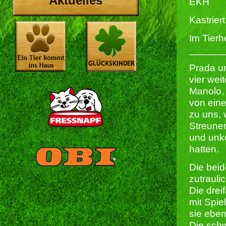
Aktuelles
EKH
Kastriert 
Im Tierh
______
Prada u
vier wei
Manolo, 
von eine
zu uns, 
Streuner
und unko
hatten.
Die beid
zutraulic
Die drei
mit Spie
sie eben
Die sch