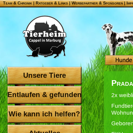
Team & Chronik
|
Ratgeber & Links
|
Werbepartner & Sponsoren
|
Imp
Unsere Tiere
Prada
Entlaufen & gefunden
2x weibl
Fundtier
Wohnun
Wie kann ich helfen?
Geboren