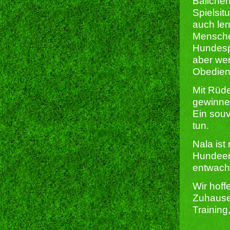
Bällchen
Spielsit
auch ler
Menschen
Hundespo
aber wen
Obedienc
Mit Rüde
gewinne
Ein souv
tun.
Nala ist
Hundeer
entwach
Wir hoff
Zuhause
Training
______