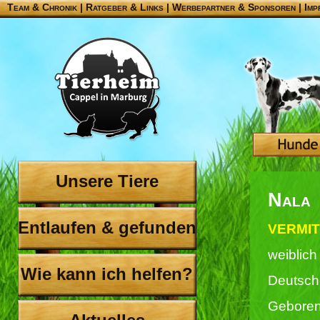
Team & Chronik
|
Ratgeber & Links
|
Werbepartner & Sponsoren
|
Imp
Unsere Tiere
Nala
Entlaufen & gefunden
VERMITT
weiblich
Wie kann ich helfen?
Deutsch
Geboren