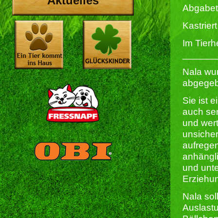
Aktuelles
Abgabet
Kastriert 
Im Tierh
______
Nala wu
abgegeb
Sie ist 
auch sen
und wert
unsiche
aufregen
anhängli
und unte
Erziehun
Nala sol
Auslast