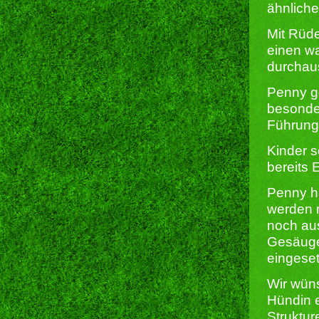
ähnlich
Mit Rüde
einen w
durchaus
Penny ge
besonde
Führung,
Kinder s
bereits
Penny ha
werden m
noch au
Gesäuge
eingeset
Wir wün
Hündin e
Struktur