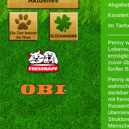
Aktuelles
Abgabet
Kastriert 
Im Tierh
______
Penny w
Lebensu
ermögli
zuvor üb
fünfter B
Penny is
wahrsche
dankbar 
mit frem
Rassenty
übernimm
Struktur
Menschen