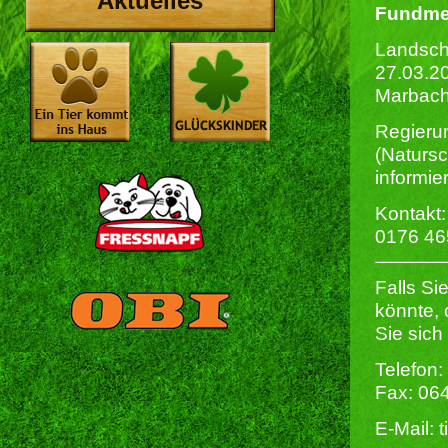
Aktuelles
Fundme
Landsch
27.03.2
Marbach
Regieru
(Natursc
informie
Kontakt:
0176 4
Falls Si
könnte,
Sie sich
Telefon:
Fax: 06
E-Mail: 