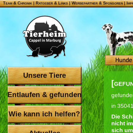
Team & Chronik
|
Ratgeber & Links
|
Werbepartner & Sponsoren
|
Imp
Unsere Tiere
[gefu
Entlaufen & gefunden
gefunde
in 3504
Wie kann ich helfen?
Die Schi
nicht im
sich um