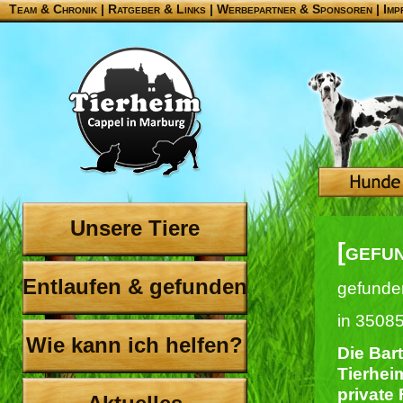
Team & Chronik
|
Ratgeber & Links
|
Werbepartner & Sponsoren
|
Imp
Unsere Tiere
[gefu
Entlaufen & gefunden
gefunde
in 3508
Wie kann ich helfen?
Die Bar
Tierhei
private