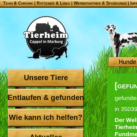
Team & Chronik
|
Ratgeber & Links
|
Werbepartner & Sponsoren
|
Imp
Unsere Tiere
[gefu
Entlaufen & gefunden
gefunden
in 3503
Wie kann ich helfen?
Der Well
Tierhei
Fundme