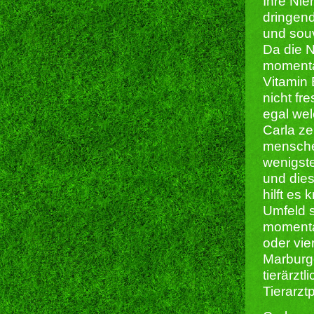
Ihre Nie
dringend
und sou
Da die 
momentan
Vitamin 
nicht fre
egal wel
Carla ze
mensche
wenigste
und die
hilft es
Umfeld s
momentan
oder vie
Marburge
tierärzt
Tierarzt