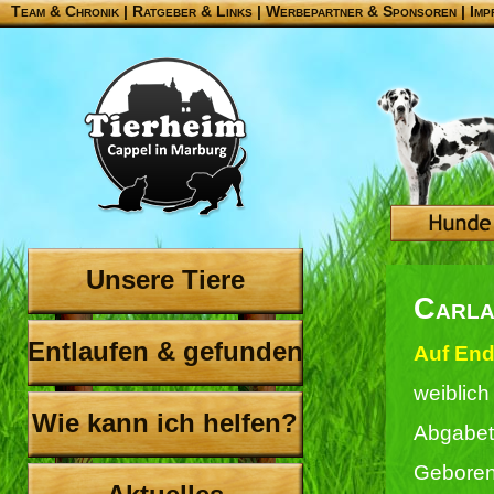
Team & Chronik
|
Ratgeber & Links
|
Werbepartner & Sponsoren
|
Imp
Unsere Tiere
Carl
Entlaufen & gefunden
Auf End
weiblich
Wie kann ich helfen?
Abgabet
Geboren