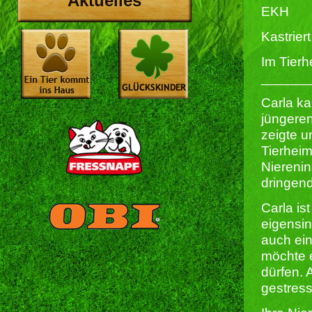
Aktuelles
EKH
Kastriert 
Im Tierh
______
Carla ka
jüngeren
zeigte u
Tierheim
Nierenin
dringen
Carla is
eigensin
auch ein
möchte e
dürfen. 
gestress