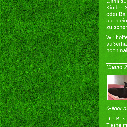
Carla su
Kinder. 
oder Bal
auch ei
zu sche
Wir hoff
außerhal
nochmal 
______
(Stand 
(Bilder 
Die Besc
Tierheim