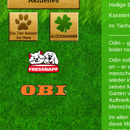
Aktuelles
Heilige 
Kastriert 
Im Tierh
______
Odin – 
leider n
Odin sol
an – er 
mensche
wieder i
seinen 
Garten v
Aufmerks
Menschen
Im alten
diese Mö