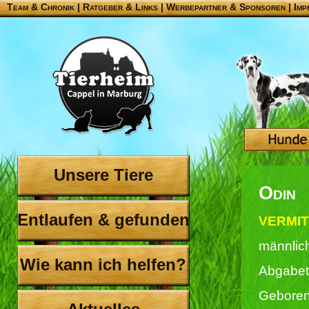
Team & Chronik
|
Ratgeber & Links
|
Werbepartner & Sponsoren
|
Imp
Unsere Tiere
Odin
Entlaufen & gefunden
VERMITT
männlic
Wie kann ich helfen?
Abgabet
Geboren