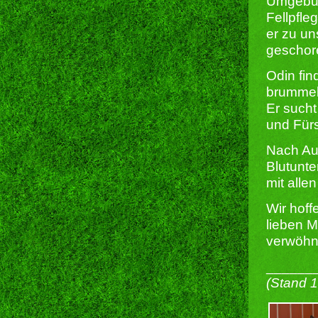
Umgebung
Fellpfle
er zu un
geschore
Odin fin
brummelt
Er sucht
und Fürs
Nach Au
Blutunte
mit alle
Wir hoff
lieben 
verwöhn
______
(Stand 