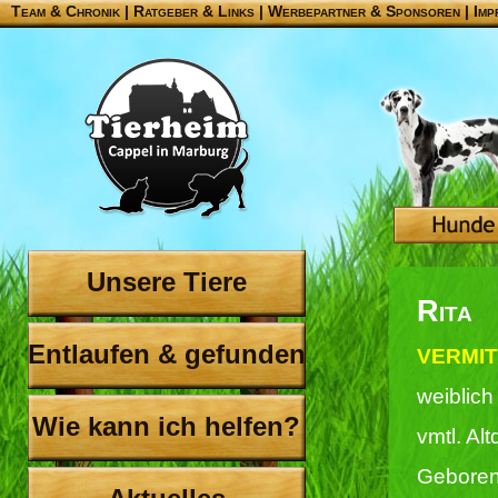
Team & Chronik
|
Ratgeber & Links
|
Werbepartner & Sponsoren
|
Imp
Unsere Tiere
Rita
Entlaufen & gefunden
VERMIT
weiblich
Wie kann ich helfen?
vmtl. Al
Geboren