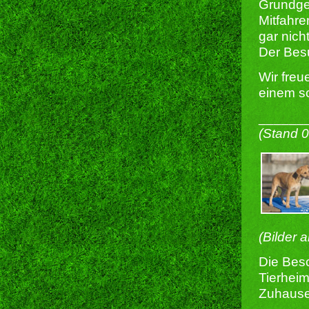
Grundge
Mitfahre
gar nich
Der Bes
Wir freu
einem s
______
(Stand 
(Bilder 
Die Besc
Tierheim
Zuhause 