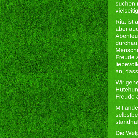
suchen n
vielseit
Rita ist
aber auc
Abenteue
durchaus
Menschen
Freude a
liebevol
an, dass
Wir gehe
Hütehun
Freude a
Mit ande
selbstbe
standhaf
Die Wel