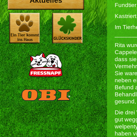
Aktuelles
Fundtier
Kastriert 
Im Tierh
______
Rita wur
Cappele
dass si
Vermehru
Sie ware
neben ei
Befund a
Behandlu
gesund, 
Die drei
gut wegg
welpenty
haben vi