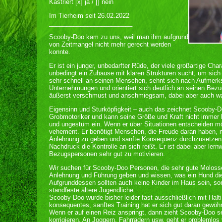
Kastriert [x] ja / [] nein
Im Tierheim seit 26.02.2022
________________________
Scooby-Doo kam zu uns, weil man ihm aufgrund
von Zeitmangel nicht mehr gerecht werden
konnte.
Er ist ein junger, unbedarfter Rüde, der viele großartige Cha
unbedingt ein Zuhause mit klaren Strukturen sucht, um sich 
sehr schnell an seinen Menschen, sehnt sich nach Aufme
Unternehmungen und orientiert sich deutlich an seinen Bezu
äußerst verschmust und anschmiegsam, dabei aber auch 
Eigensinn und Sturköpfigkeit – auch das zeichnet Scooby-Do
Grobmotoriker und kann seine Größe und Kraft nicht immer ko
und ungestüm ein. Wenn er über Situationen entscheiden mö
vehement. Er benötigt Menschen, die Freude daran haben, mi
Anlehnung zu geben und sanfte Konsequenz durchzusetzen, 
Nachdruck die Kontrolle an sich reißt. Er ist dabei aber lern
Bezugspersonen sehr gut zu motivieren.
Wir suchen für Scooby-Doo Personen, die sehr gute Molosse
Anlehnung und Führung geben und wissen, was ein Hund die
Aufgrunddessen sollten auch keine Kinder im Haus sein, s
standfeste ältere Jugendliche.
Scooby-Doo wurde bisher leider fast ausschließlich mit Halti 
konsequentes, sanftes Training hat er sich gut daran gewöhn
Wenn er auf einen Reiz anspringt, dann zieht Scooby-Doo seh
korrigieren. An Joggern, Fahrrädern usw. geht er problemlos 