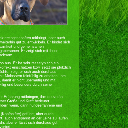
raktereingeschaften mitbringt, aber auch
weiterhin gut zu entwickeln. Er bindet sich
rksamkeit und gemeinsamen
gspersonen. Er zeigt sich mit ihnen
wachsam.
o aus. Er ist sehr rassetypisch ein
rrekt einschätzen bzw. setzt sie plötzlich
chte, zeigt er sich auch durchaus
t Molossern feinfühlig zu arbeiten, ihm
damit er nicht übermütig und mit
willig und besonders durch seine
r-Erfahrung mitbringen, ihm souverän
ser Größe und Kraft bedeutet.
ondern wenn, dann hundeerfahrene und
(Kopfhalfter) geführt, aber durch
t, auch entspannt an der Leine zu laufen.
r, aber er lässt sich durchaus gut
vorbei.