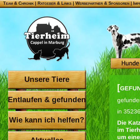
Team & Chronik
|
Ratgeber & Links
|
Werbepartner & Sponsoren
|
Imp
Unsere Tiere
[gefu
Entlaufen & gefunden
gefunde
in 3523
Wie kann ich helfen?
Die Katz
im Tier
um eine