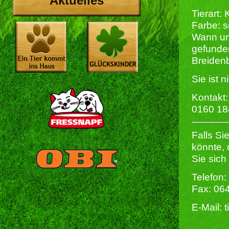
Aktuelles
Tierart: 
Farbe: s
Wann un
gefunde
Breiden
Sie ist n
Kontakt:
0160 1
Falls Si
könnte,
Sie sich
Telefon:
Fax: 06
E-Mail: 