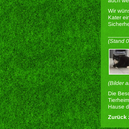
auch we
Wir wün
Kater ei
Sicherhe
______
(Stand 
(Bilder 
Die Besc
Tierheim
Hause du
Zurück 