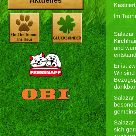
Aktuelles
Kastriert 
Im Tierh
______
Salazar 
Kirchhai
und wurd
entstan
Er ist z
Wir sind
Bezugsp
dankbare
Salazar 
besonder
gemeins
Salazar 
sich ge