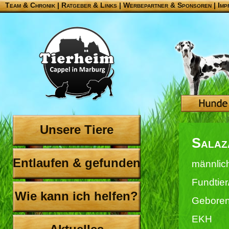
Team & Chronik
|
Ratgeber & Links
|
Werbepartner & Sponsoren
|
Imp
Unsere Tiere
Salaz
Entlaufen & gefunden
männlic
Fundtier
Wie kann ich helfen?
Geboren
EKH