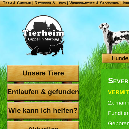
Team & Chronik
|
Ratgeber & Links
|
Werbepartner & Sponsoren
|
Imp
Unsere Tiere
Sever
Entlaufen & gefunden
VERMIT
2x männ
Wie kann ich helfen?
Fundtier
Geboren