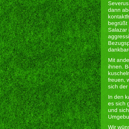
Severus 
dann abe
kontaktf
begrüßt 
Salazar 
aggressi
Bezugsp
dankbare
Mit ande
ihnen. B
kuschel
freuen,
sich der
In den k
es sich 
und sich
Umgebun
Wir wün