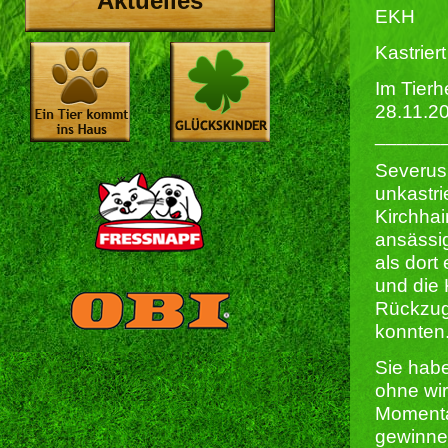
Aktuelles
EKH
Kastriert 
Im Tierh
28.11.2
______
Severus
unkastri
Kirchhai
ansässig
als dort
und die
Rückzug
konnten
Sie hab
ohne wi
Momenta
gewinne