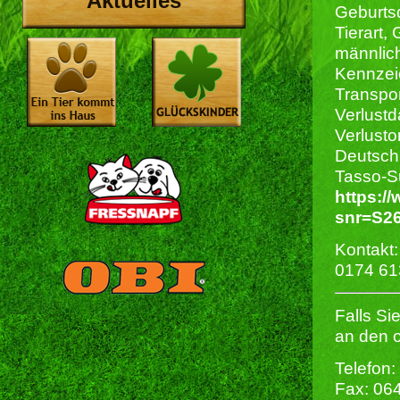
Aktuelles
Geburts
Tierart, 
männlich
Kennzeic
Transpo
Verlust
Verlusto
Deutsch
Tasso-S
https:/
snr=S2
Kontakt:
0174 61
Falls Si
an den 
Telefon:
Fax: 06