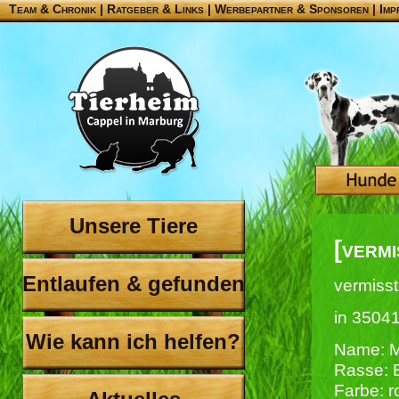
Team & Chronik
|
Ratgeber & Links
|
Werbepartner & Sponsoren
|
Imp
Unsere Tiere
[vermi
Entlaufen & gefunden
vermisst
in 3504
Wie kann ich helfen?
Name: M
Rasse: 
Farbe: ro