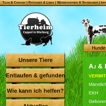
Team & Chronik
|
Ratgeber & Links
|
Werbepartner & Sponsoren
|
Imp
Unsere Tiere
Aj & 
Entlaufen & gefunden
VERMIT
Männlich
Wie kann ich helfen?
EKH
Geboren