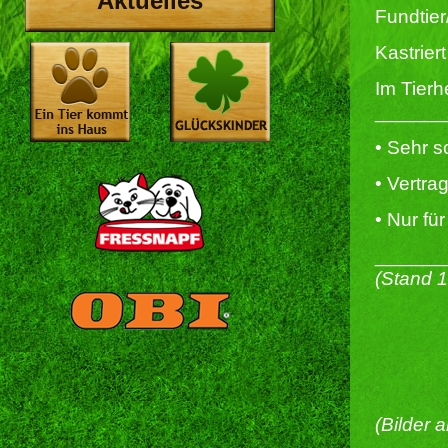
Aktuelles
Fundtier
Kastriert 
Im Tierh
______
• Sehr 
• Vertra
• Nur f
______
(Stand 
(Bilder 