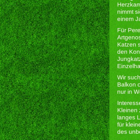
Herzkam
nimmt si
einem Ja
Für Pere
Artgenos
Katzen s
den Kont
Jungkatz
Einzelha
Wir suc
Balkon o
nur in 
Interes
Kleinen 
langes L
für klei
des unbe