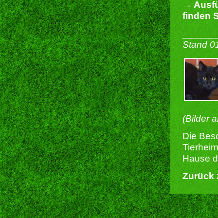
→ Ausfü
finden S
______
Stand 0
(Bilder 
Die Besc
Tierheim
Hause du
Zurück 