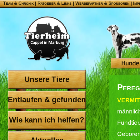
Team & Chronik
|
Ratgeber & Links
|
Werbepartner & Sponsoren
|
Imp
Unsere Tiere
Pereg
Entlaufen & gefunden
VERMIT
männlic
Wie kann ich helfen?
Fundtie
Geboren