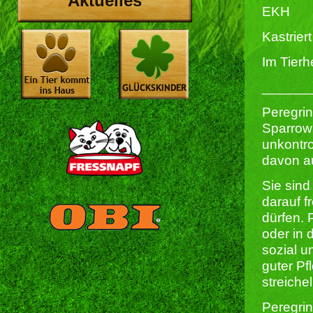
Aktuelles
EKH
Kastriert 
Im Tierh
______
Peregrin
Sparrow
unkontro
davon au
Sie sind
darauf f
dürfen. 
oder in 
sozial u
guter Pf
streichel
Peregrin