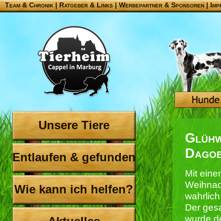
Team & Chronik
|
Ratgeber & Links
|
Werbepartner & Sponsoren
|
Imp
Unsere Tiere
Glühw
Dagob
Entlaufen & gefunden
Mit ein
Weihnac
Wie kann ich helfen?
wahrlich
Der ges
wurde d