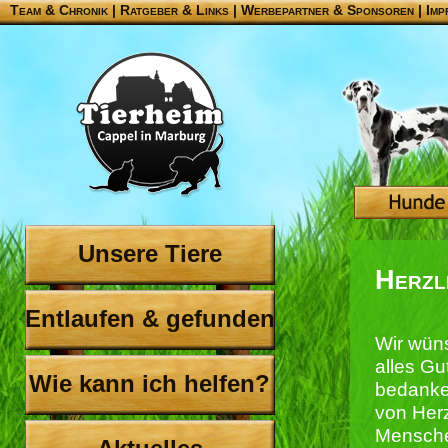
Team & Chronik
|
Ratgeber & Links
|
Werbepartner & Sponsoren
|
Imp
Unsere Tiere
Herzl
Entlaufen & gefunden
Wir wün
alles Gu
Wie kann ich helfen?
bedanken
von Herz
Mensche