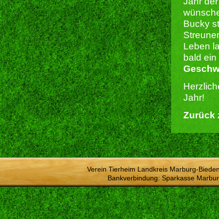
Jahr der
wünsche
Bucky st
Streuner
Leben la
bald ein
Geschwi
Herzlich
Jahr!
Zurück 
Verein Tierheim Landkreis Marburg-Bieden
Bankverbindung: Sparkasse Marbur