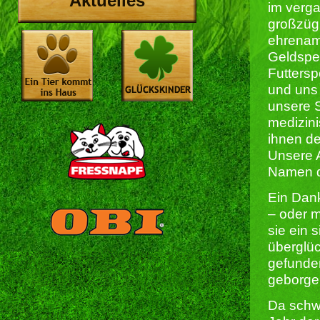
Aktuelles
im verg
großzüg
ehrenamt
Geldspe
Futtersp
und uns
unsere S
medizin
ihnen de
Unsere A
Namen d
Ein Dank
– oder m
sie ein 
überglüc
gefunde
geborgen
Da schwa