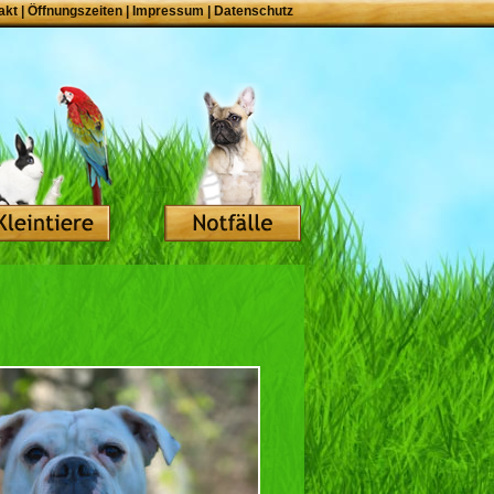
akt
|
Öffnungszeiten
|
Impressum
|
Datenschutz