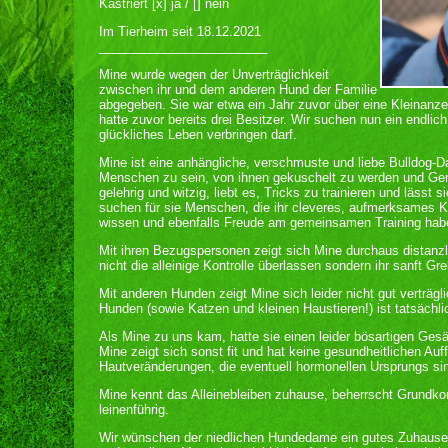
Kastriert [x] ja / [] nein
Im Tierheim seit 18.12.2021
________________________
Mine wurde wegen der Unverträglichkeit
zwischen ihr und dem anderen Hund der Familie
abgegeben. Sie war etwa ein Jahr zuvor über eine Kleinanz
hatte zuvor bereits drei Besitzer. Wir suchen nun ein endlic
glückliches Leben verbringen darf.
Mine ist eine anhängliche, verschmuste und liebe Bulldog-Da
Menschen zu sein, von ihnen gekuschelt zu werden und Ge
gelehrig und witzig, liebt es, Tricks zu trainieren und lässt 
suchen für sie Menschen, die ihr cleveres, aufmerksames K
wissen und ebenfalls Freude am gemeinsamen Training hab
Mit ihren Bezugspersonen zeigt sich Mine durchaus distanzl
nicht die alleinige Kontrolle überlassen sondern ihr sanft Gr
Mit anderen Hunden zeigt Mine sich leider nicht gut verträgl
Hunden (sowie Katzen und kleinen Haustieren!) ist tatsächli
Als Mine zu uns kam, hatte sie einen leider bösartigen Ges
Mine zeigt sich sonst fit und hat keine gesundheitlichen Auffä
Hautveränderungen, die eventuell hormonellen Ursprungs si
Mine kennt das Alleinebleiben zuhause, beherrscht Grundko
leinenführig.
Wir wünschen der niedlichen Hundedame ein gutes Zuhause,