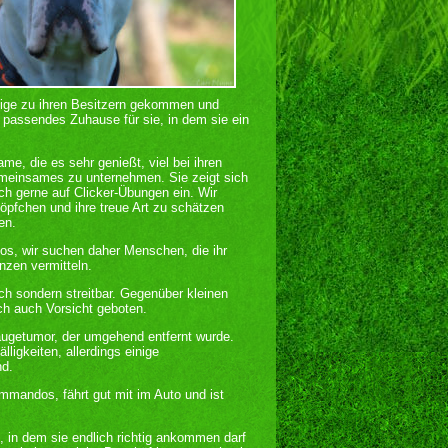
eige zu ihren Besitzern gekommen und
h passendes Zuhause für sie, in dem sie ein
me, die es sehr genießt, viel bei ihren
meinsames zu unternehmen. Sie zeigt sich
sich gerne auf Clicker-Übungen ein. Wir
öpfchen und ihre treue Art zu schätzen
en.
os, wir suchen daher Menschen, die ihr
enzen vermitteln.
ich sondern streitbar. Gegenüber kleinen
ch auch Vorsicht geboten.
äugetumor, der umgehend entfernt wurde.
lligkeiten, allerdings einige
nd.
mmandos, fährt gut mit im Auto und ist
 in dem sie endlich richtig ankommen darf