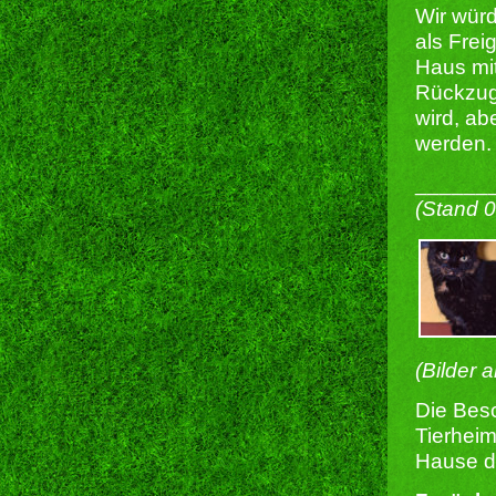
Wir würd
als Frei
Haus mi
Rückzugs
wird, ab
werden.
______
(Stand 
(Bilder 
Die Besc
Tierheim
Hause du