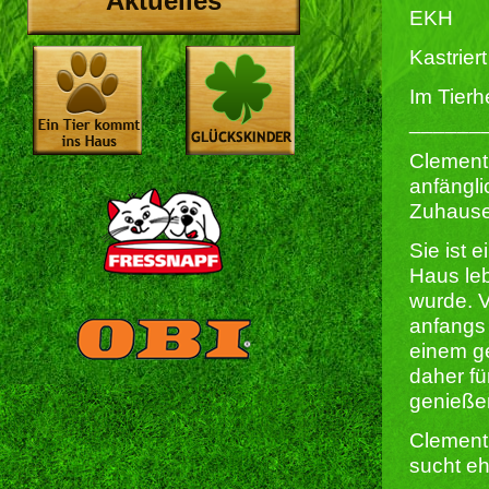
Aktuelles
EKH
Kastriert 
Im Tierh
______
Clement
anfängli
Zuhause
Sie ist 
Haus leb
wurde. V
anfangs 
einem ge
daher fü
genießen
Clement
sucht eh