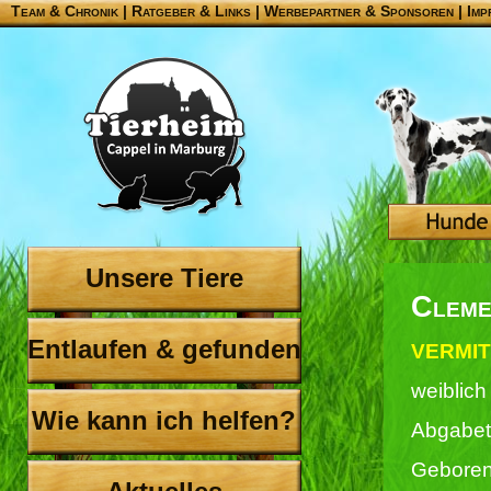
Team & Chronik
|
Ratgeber & Links
|
Werbepartner & Sponsoren
|
Imp
Unsere Tiere
Cleme
Entlaufen & gefunden
VERMIT
weiblich
Wie kann ich helfen?
Abgabet
Geboren