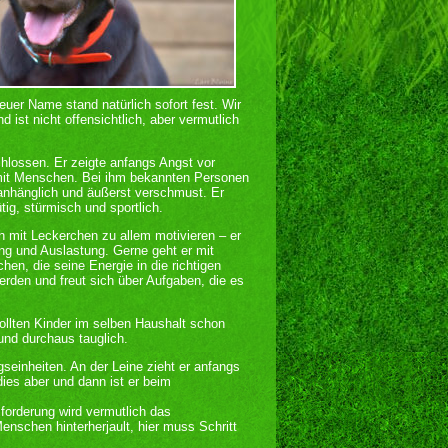
euer Name stand natürlich sofort fest. Wir
 ist nicht offensichtlich, aber vermutlich
chlossen. Er zeigte anfangs Angst vor
 mit Menschen. Bei ihm bekannten Personen
 anhänglich und äußerst verschmust. Er
tig, stürmisch und sportlich.
ch mit Leckerchen zu allem motivieren – er
ung und Auslastung. Gerne geht er mit
en, die seine Energie in die richtigen
rden und freut sich über Aufgaben, die es
sollten Kinder im selben Haushalt schon
und durchaus tauglich.
einheiten. An der Leine zieht er anfangs
dies aber und dann ist er beim
forderung wird vermutlich das
Menschen hinterherjault, hier muss Schritt