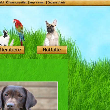
akt
|
Öffnungszeiten
|
Impressum
|
Datenschutz