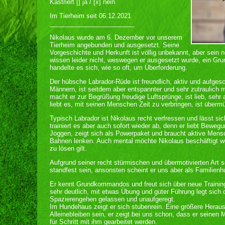
Kastriert [] ja / [x] nein
Im Tierheim seit 06.12.2021
________________________
Nikolaus wurde am 6. Dezember vor unserem
Tierheim angebunden und ausgesetzt. Seine
Vorgeschichte und Herkunft ist völlig unbekannt, aber sein n
wissen leider nicht, weswegen er ausgesetzt wurde, ein Grund
handelte es sich, wie so oft, um Überforderung.
Der hübsche Labrador-Rüde ist freundlich, aktiv und aufges
Männern, ist seitdem aber entspannter und sehr zutraulich
macht er zur Begrüßung freudige Luftsprünge, ist lieb, sehr
liebt es, mit seinen Menschen Zeit zu verbringen, ist übermü
Typisch Labrador ist Nikolaus recht verfressen und lässt si
trainiert es aber auch sofort wieder ab, denn er liebt Beweg
Joggen, zeigt sich als Powerpaket und braucht aktive Mensch
Bahnen lenken. Auch mental möchte Nikolaus beschäftigt we
zu lösen gilt.
Aufgrund seiner recht stürmischen und übermotivierten Art 
standfest sein, ansonsten scheint er uns aber als Familienh
Er kennt Grundkommandos und freut sich über neue Trainings
sehr deutlich, mit etwas Übung und guter Führung legt sich 
Spazierengehen gelassen und unaufgeregt.
Im Hundehaus zeigt er sich stubenrein. Eine größere Heraus
Alleinebleiben sein, er zeigt bei uns schon, dass er seinen 
für Schritt mit ihm gearbeitet werden.