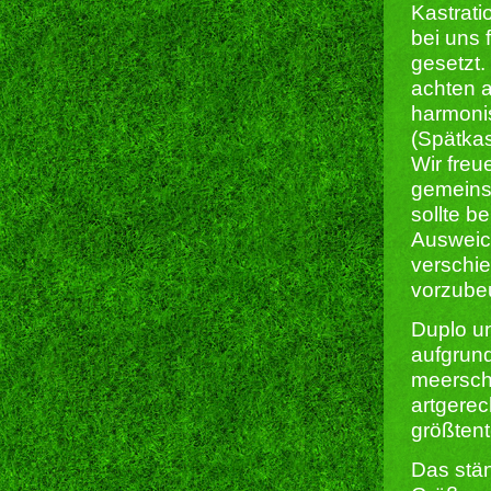
Kastrati
bei uns 
gesetzt.
achten a
harmoni
(Spätkas
Wir freu
gemeins
sollte b
Ausweic
verschie
vorzube
Duplo u
aufgrund
meerschw
artgerec
größtent
Das stä