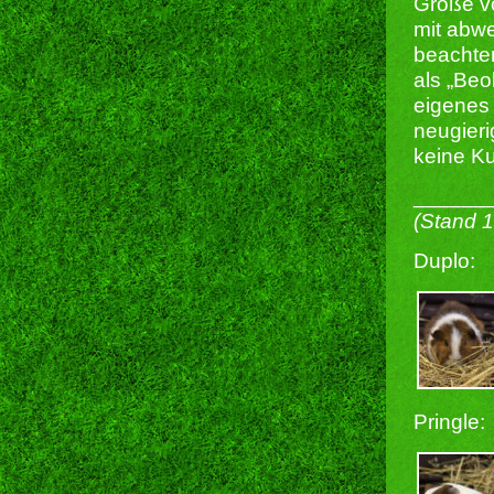
Größe v
mit abwe
beachten
als „Beo
eigenes 
neugieri
keine Ku
______
(Stand 
Duplo:
Pringle: