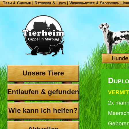
Team & Chronik
|
Ratgeber & Links
|
Werbepartner & Sponsoren
|
Imp
Unsere Tiere
Duplo
Entlaufen & gefunden
VERMIT
2x männ
Wie kann ich helfen?
Meersc
Geboren