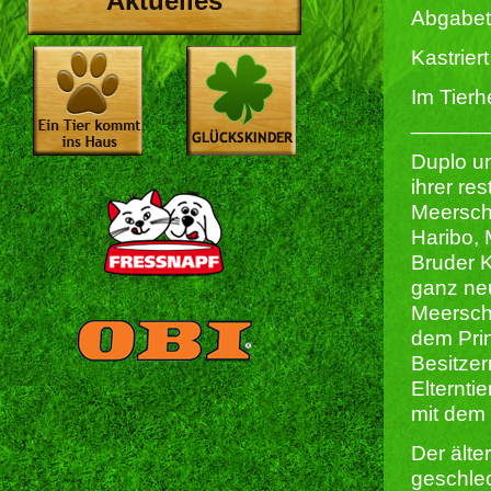
Aktuelles
Abgabet
Kastriert 
Im Tierh
______
Duplo u
ihrer res
Meersch
Haribo,
Bruder 
ganz ne
Meersch
dem Prin
Besitzer
Elternti
mit dem
Der älte
geschle