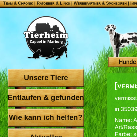
Team & Chronik
|
Ratgeber & Links
|
Werbepartner & Sponsoren
|
Imp
Unsere Tiere
[verm
Entlaufen & gefunden
vermisst
in 3503
Wie kann ich helfen?
Name: A
Art/Ras
Farbe: 