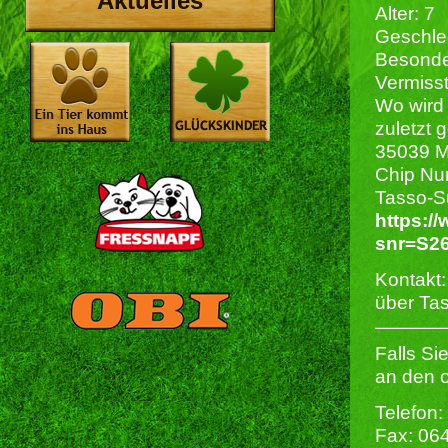
Aktuelles
Alter: 7
Geschlec
Besonde
Vermisst
Wo wird 
zuletzt 
35039 M
Chip Nu
Tasso-S
https:/
snr=S2
Kontakt:
über Ta
Falls Si
an den 
Telefon:
Fax: 06