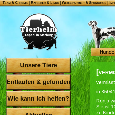
Team & Chronik
|
Ratgeber & Links
|
Werbepartner & Sponsoren
|
Imp
Unsere Tiere
[verm
Entlaufen & gefunden
vermisst
in 3504
Wie kann ich helfen?
Ronja wi
Sie ist 
zu Kinde