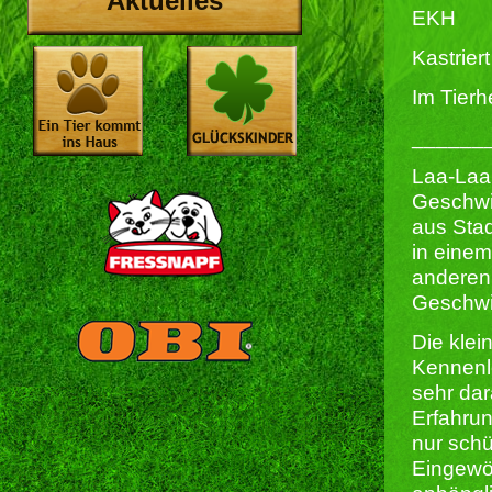
Aktuelles
EKH
Kastriert 
Im Tierh
______
Laa-Laa
Geschwi
aus Stad
in eine
anderen
Geschwi
Die klei
Kennenl
sehr dar
Erfahrun
nur schü
Eingewöh