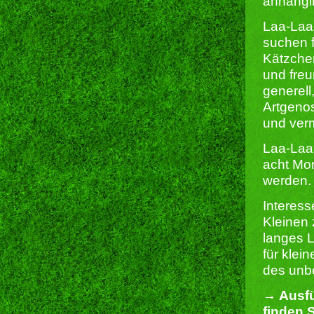
anhängl
Laa-Laa 
suchen 
Kätzche
und freu
generell
Artgeno
und verm
Laa-Laa
acht Mon
werden.
Interes
Kleinen 
langes L
für klei
des unbe
→ Ausfü
finden S