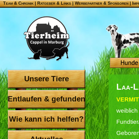
Team & Chronik
|
Ratgeber & Links
|
Werbepartner & Sponsoren
|
Imp
Unsere Tiere
Laa-L
Entlaufen & gefunden
VERMIT
weiblich
Wie kann ich helfen?
Fundtie
Geboren