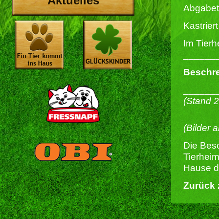
Aktuelles
Abgabet
Kastriert 
Im Tierh
______
Beschre
______
(Stand 
(Bilder 
Die Besc
Tierheim
Hause du
Zurück 