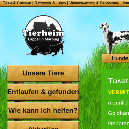
Team & Chronik
|
Ratgeber & Links
|
Werbepartner & Sponsoren
|
Imp
Unsere Tiere
Toast
Entlaufen & gefunden
VERMIT
männlic
Wie kann ich helfen?
Goldham
Geboren