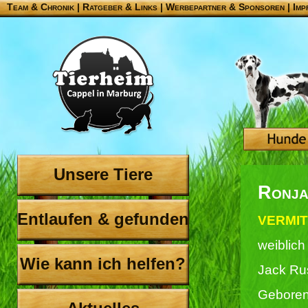
Team & Chronik
|
Ratgeber & Links
|
Werbepartner & Sponsoren
|
Imp
Unsere Tiere
Ronj
Entlaufen & gefunden
VERMIT
weiblich
Wie kann ich helfen?
Jack Rus
Geboren