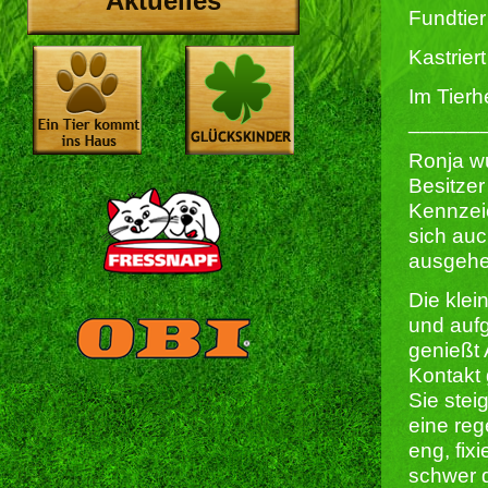
Aktuelles
Fundtier
Kastriert 
Im Tierh
______
Ronja wu
Besitzer
Kennzei
sich au
ausgehe
Die klei
und aufg
genießt 
Kontakt 
Sie stei
eine reg
eng, fix
schwer 