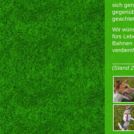
sich gene
gegenübe
geachtet
Wir wüns
fürs Leb
Bahnen g
verdient
______
(Stand 