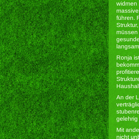
widmen m
massive 
führen. 
Struktur
müssen i
gesundes
langsam,
Ronja is
bekomme
profitier
Struktur
Haushalt
An der L
verträgl
stubenre
gelehrig
Mit ande
nicht un