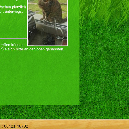
ochen plötzlich
Ort unterwegs.
treffen könnte,
 Sie sich bitte an den oben genannten
l.:
06421 46792