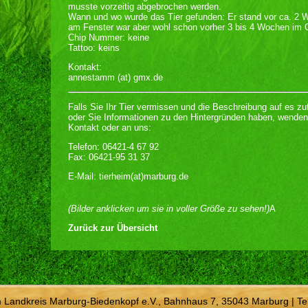
musste vorzeitig abgebrochen werden.
Wann und wo wurde das Tier gefunden: Er stand vor ca. 2 W
am Fenster war aber wohl schon vorher 3 bis 4 Wochen im 
Chip Nummer: keine
Tattoo: keins
Kontakt:
annestamm (at) gmx.de
Falls Sie Ihr Tier vermissen und die Beschreibung auf es zu
oder Sie Informationen zu den Hintergründen haben, wenden
Kontakt oder an uns:
Telefon: 06421-4 67 92
Fax: 06421-95 31 37
E-Mail: tierheim(at)marburg.de
(Bilder anklicken um sie in voller Größe zu sehen!)
A
Zurück zur Übersicht
m Landkreis Marburg-Biedenkopf e.V., Bahnhaus 7, 35043 Marburg | Te