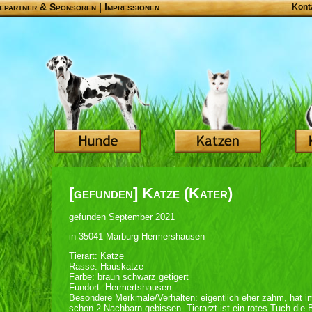
epartner & Sponsoren
|
Impressionen
Kont
[gefunden] Katze (Kater)
gefunden September 2021
in 35041 Marburg-Hermershausen
Tierart: Katze
Rasse: Hauskatze
Farbe: braun schwarz getigert
Fundort: Hermertshausen
Besondere Merkmale/Verhalten: eigentlich eher zahm, hat i
schon 2 Nachbarn gebissen. Tierarzt ist ein rotes Tuch die