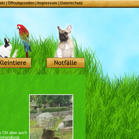
akt
|
Öffnungszeiten
|
Impressum
|
Datenschutz
m Ort aber auch
 Behandlung