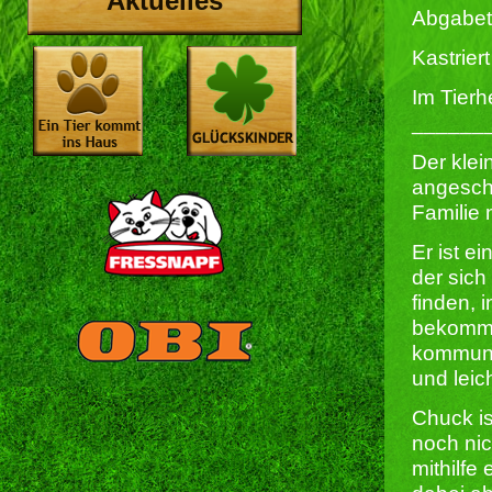
Aktuelles
Abgabet
Kastriert 
Im Tierh
______
Der kle
angescha
Familie 
Er ist e
der sich
finden, 
bekommt 
kommuni
und leic
Chuck is
noch nic
mithilfe