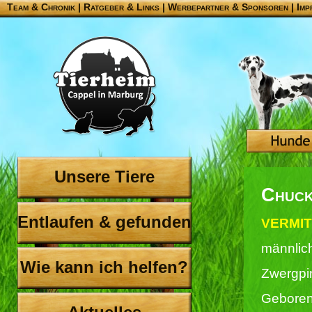
Team & Chronik
|
Ratgeber & Links
|
Werbepartner & Sponsoren
|
Imp
Unsere Tiere
Chuc
Entlaufen & gefunden
VERMIT
männlic
Wie kann ich helfen?
Zwergpi
Geboren