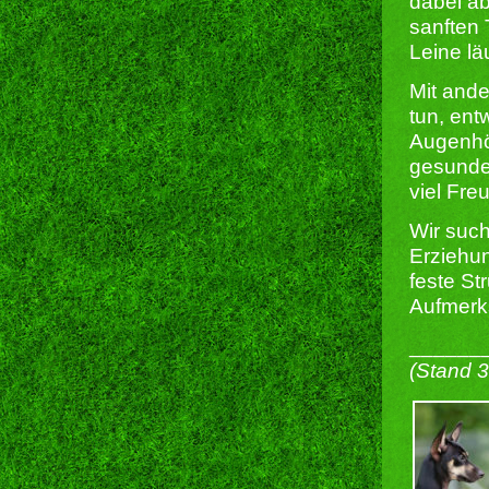
dabei ab
sanften 
Leine lä
Mit ande
tun, ent
Augenhö
gesunde
viel Fre
Wir such
Erziehun
feste St
Aufmerk
______
(Stand 