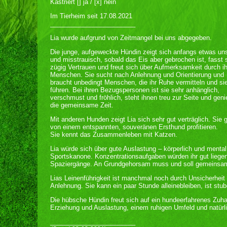
Kastriert [] ja / [x] nein
Im Tierheim seit 17.08.2021
________________________
Lia wurde aufgrund von Zeitmangel bei uns abgegeben.
Die junge, aufgeweckte Hündin zeigt sich anfangs etwas un
und misstrauisch, sobald das Eis aber gebrochen ist, fasst 
zügig Vertrauen und freut sich über Aufmerksamkeit durch i
Menschen. Sie sucht nach Anlehnung und Orientierung und
braucht unbedingt Menschen, die ihr Ruhe vermitteln und sie
führen. Bei ihren Bezugspersonen ist sie sehr anhänglich,
verschmust und fröhlich, steht ihnen treu zur Seite und geni
die gemeinsame Zeit.
Mit anderen Hunden zeigt Lia sich sehr gut verträglich. Si
von einem entspannten, souveränen Ersthund profitieren.
Sie kennt das Zusammenleben mit Katzen.
Lia würde sich über gute Auslastung – körperlich und mental 
Sportskanone. Konzentrationsaufgaben würden ihr gut liegen
Spaziergänge. An Grundgehorsam muss und soll gemeinsam
Lias Leinenführigkeit ist manchmal noch durch Unsicherheit 
Anlehnung. Sie kann ein paar Stunde alleinebleiben, ist stub
Die hübsche Hündin freut sich auf ein hundeerfahrenes Zuha
Erziehung und Auslastung, einem ruhigen Umfeld und natürli
________________________