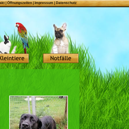
akt
|
Öffnungszeiten
|
Impressum
|
Datenschutz