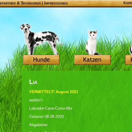
epartner & Sponsoren
|
Impressionen
Kont
Lia
VERMITTELT! August 2021
weiblich
Labrador-Cane-Corso-Mix
Geboren 08.08.2020
Abgabetier