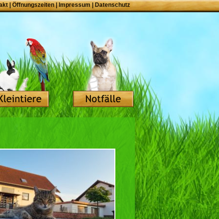
akt
|
Öffnungszeiten
|
Impressum
|
Datenschutz