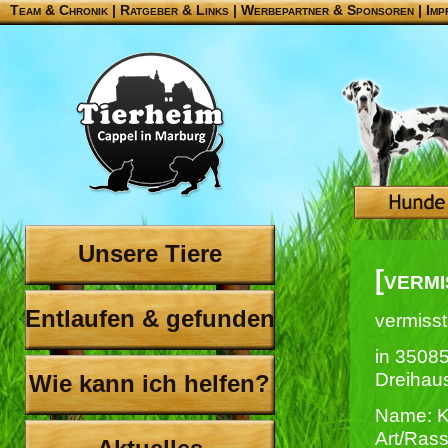
Team & Chronik
|
Ratgeber & Links
|
Werbepartner & Sponsoren
|
Imp
Unsere Tiere
[vermi
Entlaufen & gefunden
vermisst
in 3508
Dreihau
Wie kann ich helfen?
Name: 
Art/Ras