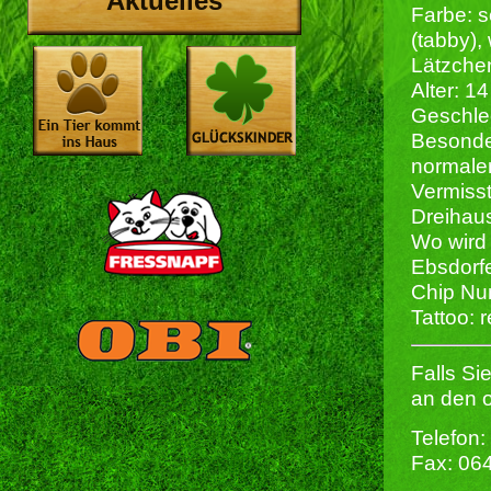
Aktuelles
Farbe: 
(tabby),
Lätzche
Alter: 14
Geschlech
Besonde
normaler
Vermiss
Dreihau
Wo wird 
Ebsdorf
Chip Nu
Tattoo: 
Falls Si
an den 
Telefon:
Fax: 06