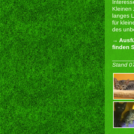
Interes
Kleinen 
langes L
für klei
des unbe
→ Ausfü
finden S
______
Stand 0