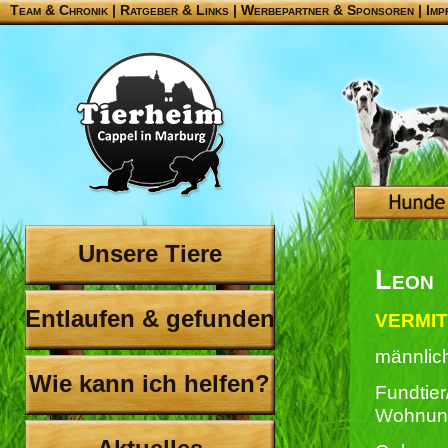
Team & Chronik
|
Ratgeber & Links
|
Werbepartner & Sponsoren
|
Imp
Unsere Tiere
Leon
Entlaufen & gefunden
VERMIT
männlic
Wie kann ich helfen?
Fundtier
Wohnun