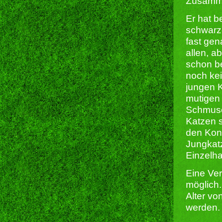
Zusamme
Er hat b
schwarze
fast gen
allen, a
schon be
noch kei
jungen 
mutigen 
Schmuse
Katzen s
den Kont
Jungkatz
Einzelha
Eine Ver
möglich.
Alter vo
werden.