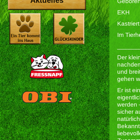
Aktuelles
Geboren
EKH
Kastriert 
Im Tierh
______
Der klei
nachdem
und brei
gehen wi
Er ist e
eigentli
werden –
sicher au
natürlic
Bekannts
liebevol