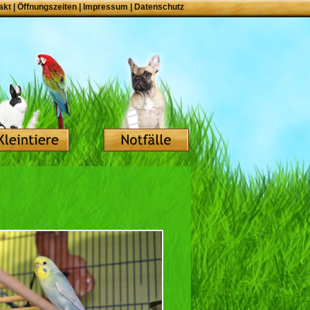
akt
|
Öffnungszeiten
|
Impressum
|
Datenschutz