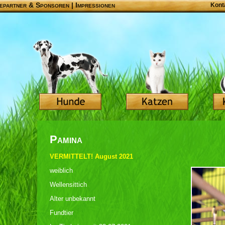
epartner & Sponsoren
|
Impressionen
Kont
Pamina
VERMITTELT! August 2021
weiblich
Wellensittich
Alter unbekannt
Fundtier