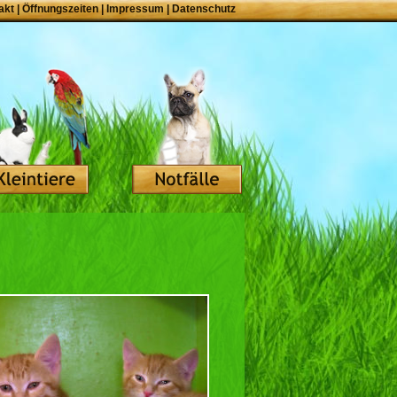
akt
|
Öffnungszeiten
|
Impressum
|
Datenschutz