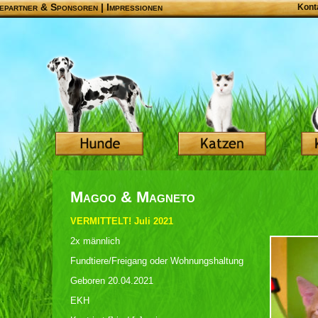
epartner & Sponsoren
|
Impressionen
Kont
Magoo & Magneto
VERMITTELT! Juli 2021
2x männlich
Fundtiere/Freigang oder Wohnungshaltung
Geboren 20.04.2021
EKH