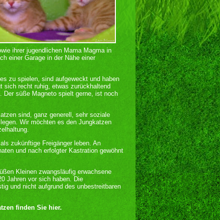
wie ihrer jugendlichen Mama Magma in
ch einer Garage in der Nähe einer
n es zu spielen, sind aufgeweckt und haben
sich recht ruhig, etwas zurückhaltend
t. Der süße Magneto spielt gerne, ist noch
en sind, ganz generell, sehr soziale
n legen. Wir möchten es den Jungkatzen
zelhaltung.
ls zukünftige Freigänger leben. An
aten und nach erfolgter Kastration gewöhnt
süßen Kleinen zwangsläufig erwachsene
20 Jahren vor sich haben. Die
stig und nicht aufgrund des unbestreitbaren
zen finden Sie hier.