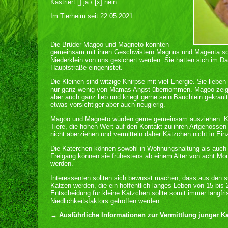
Kastriert [] ja / [x] nein
Im Tierheim seit 22.05.2021
________________________
Die Brüder Magoo und Magneto konnten
gemeinsam mit ihren Geschwistern Magnus und Magenta so
Niederklein von uns gesichert werden. Sie hatten sich im Da
Hauptstraße eingenistet.
Die Kleinen sind witzige Knirpse mit viel Energie. Sie liebe
nur ganz wenig von Mamas Angst übernommen. Magoo zeigt 
aber auch ganz lieb und kriegt gerne sein Bäuchlein gekraul
etwas vorsichtiger aber auch neugierig.
Magoo und Magneto würden gerne gemeinsam ausziehen. Katz
Tiere, die hohen Wert auf den Kontakt zu ihren Artgenosse
nicht aberziehen und vermitteln daher Kätzchen nicht in Ein
Die Katerchen können sowohl in Wohnungshaltung als auch a
Freigang können sie frühestens ab einem Alter von acht Mon
werden.
Interessenten sollten sich bewusst machen, dass aus den 
Katzen werden, die ein hoffentlich langes Leben von 15 bis 
Entscheidung für kleine Kätzchen sollte somit immer langfri
Niedlichkeitsfaktors getroffen werden.
→ Ausführliche Informationen zur Vermittlung junger Kat