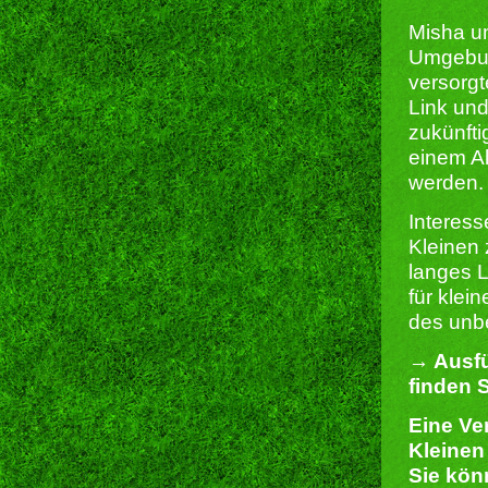
Misha un
Umgebung
versorg
Link un
zukünfti
einem Al
werden.
Interes
Kleinen 
langes L
für klei
des unbe
→ Ausfü
finden S
Eine Ve
Kleinen
Sie kön