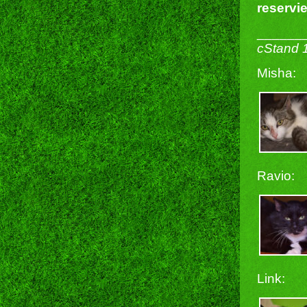
reservi
______
cStand 
Misha:
Ravio:
Link: