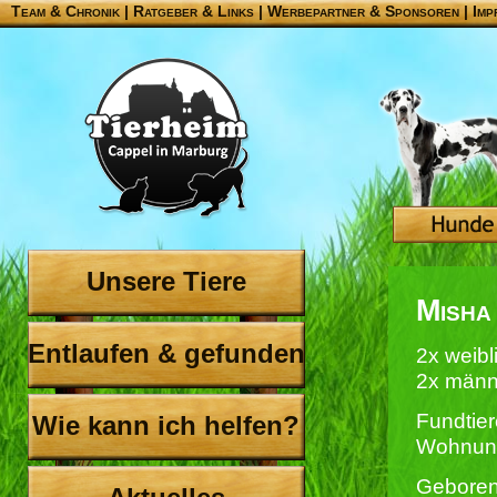
Team & Chronik
|
Ratgeber & Links
|
Werbepartner & Sponsoren
|
Imp
Unsere Tiere
Misha
Entlaufen & gefunden
2x weibl
2x männ
Fundtier
Wie kann ich helfen?
Wohnung
Geboren