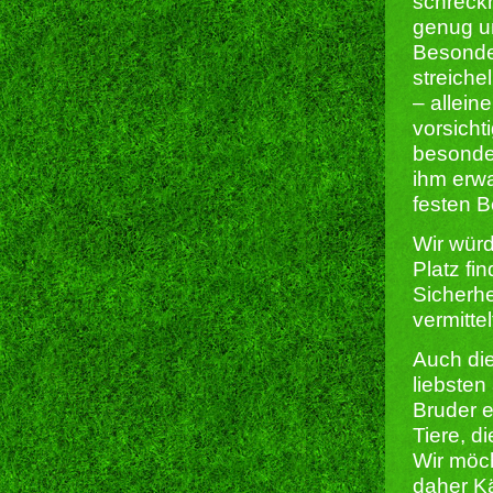
schreckh
genug um
Besonder
streiche
– allein
vorsicht
besonder
ihm erwa
festen B
Wir wür
Platz fi
Sicherhe
vermitte
Auch di
liebsten
Bruder e
Tiere, d
Wir möch
daher Kä