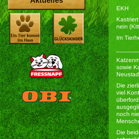
Aktuelles
EKH
Kastriert 
nein (Kit
Im Tierh
______
Katzenm
sowie Ka
Neustadt
Die zier
viel Kon
überford
ausgegli
noch nie
Mensch
Die beid