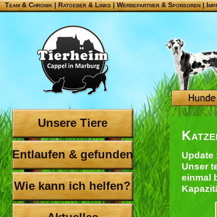
Team & Chronik
|
Ratgeber & Links
|
Werbepartner & Sponsoren
|
Imp
Unsere Tiere
Katze
Entlaufen & gefunden
Update 
Unser t
einmal 
Wie kann ich helfen?
Kapazit