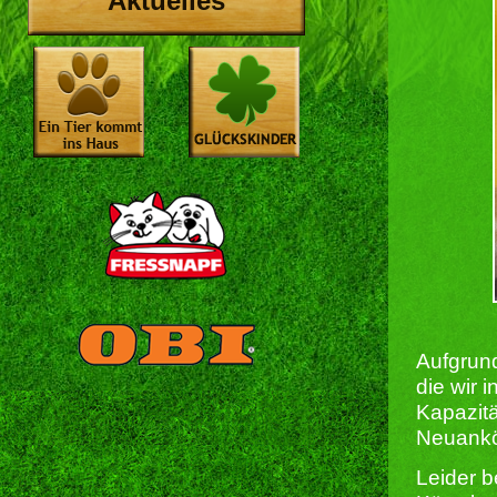
Aktuelles
Aufgrund
die wir 
Kapazitä
Neuankö
Leider b