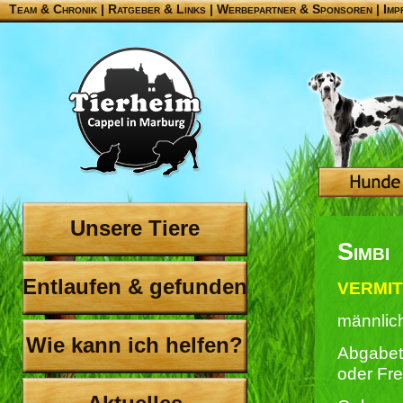
Team & Chronik
|
Ratgeber & Links
|
Werbepartner & Sponsoren
|
Imp
Unsere Tiere
Simbi
Entlaufen & gefunden
VERMIT
männlic
Wie kann ich helfen?
Abgabet
oder Fr