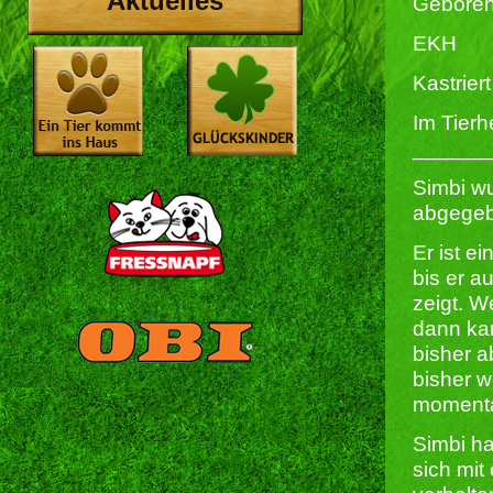
Aktuelles
Geboren
EKH
Kastriert 
Im Tierh
______
Simbi wu
abgegeb
Er ist e
bis er a
zeigt. W
dann kan
bisher a
bisher w
momentan
Simbi h
sich mit