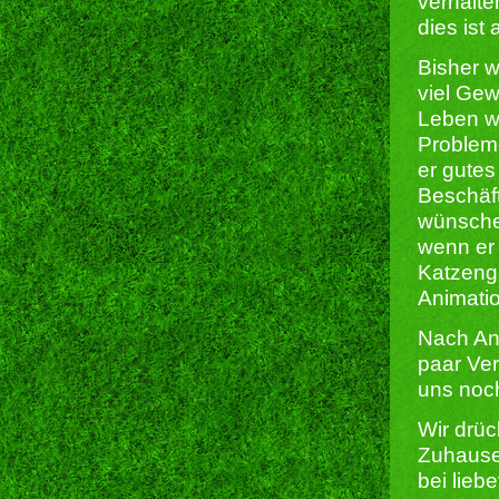
verhalte
dies ist
Bisher w
viel Gew
Leben wi
Probleme
er gutes
Beschäf
wünsche
wenn er 
Katzenge
Animati
Nach Ank
paar Ver
uns noch
Wir drü
Zuhause 
bei lieb