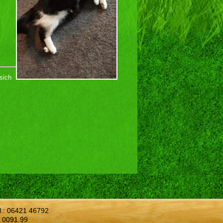
sich
l.:
06421 46792
 0091 99