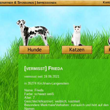
epartner & Sponsoren
|
Impressionen
Kont
[vermisst] Frieda
vermisst seit 19.06.2021
in 35274 Kirchhain-Langenstein
Name: Frieda
Farbe: schwarz-weiß
Alter: 7
Geschlecht/kastriert: weiblich, kastriert
Besondere Merkmale/Verhalten: zutraulich und hört auf den
Namen