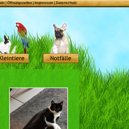
akt
|
Öffnungszeiten
|
Impressum
|
Datenschutz