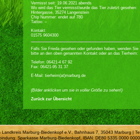
Vermisst seit: 19.06.2021 abends
Wo wird das Tier vermisst/wurde das Tier zuletzt gesehen:
Hintergasse, 35274 Langenstein
Chip Nummer: endet auf 780
Tattoo: –
Kontakt:
01575 9604300
Falls Sie Frieda gesehen oder gefunden haben, wenden Sie 
bitte an den oben genannten Kontakt oder an das Tierheim:
Telefon: 06421-4 67 92
Fax: 06421-95 31 37
E-Mail: tierheim(at)marburg.de
(Bilder anklicken um sie in voller Größe zu sehen!)
Zurück zur Übersicht
m Landkreis Marburg-Biedenkopf e.V., Bahnhaus 7, 35043 Marburg | Te
bindung: Sparkasse Marburg-Biedenkopf, IBAN: DE80 5335 0000 0000