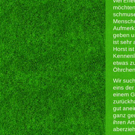
viel Ener
möchten 
schmuse
Menschen
Aufmerks
geben un
ist sehr
Horst is
Kennenle
etwas zu
Öhrchen 
Wir such
eins der
einem G
zurückha
gut anei
ganz gen
ihren Ar
aberzieh