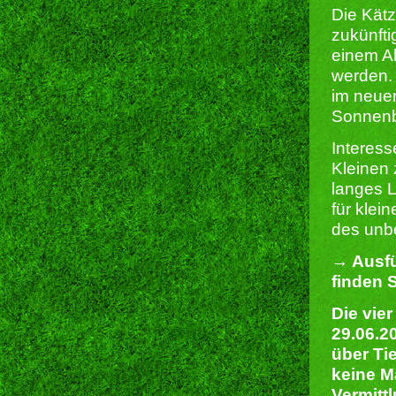
Die Kät
zukünfti
einem Al
werden. 
im neue
Sonnenb
Interes
Kleinen 
langes L
für klei
des unbe
→ Ausfü
finden S
Die vie
29.06.2
über Ti
keine M
Vermittl