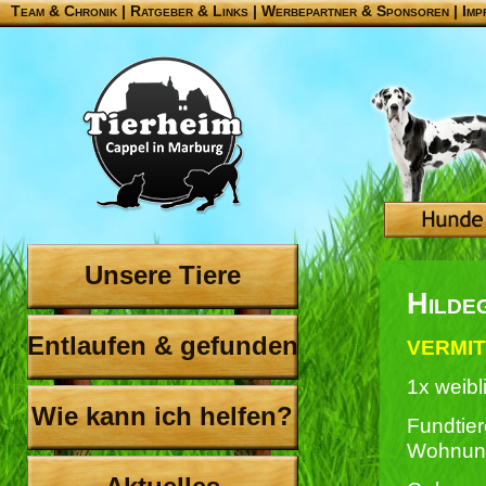
Team & Chronik
|
Ratgeber & Links
|
Werbepartner & Sponsoren
|
Imp
Unsere Tiere
Hilde
Entlaufen & gefunden
VERMITT
1x weibl
Wie kann ich helfen?
Fundtier
Wohnun