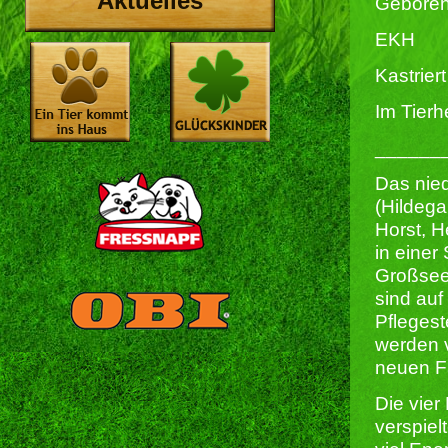
Aktuelles
Geboren
EKH
Kastriert 
Im Tierh
______
Das nied
(Hildega
Horst, H
in einer
Großsee
sind auf
Pfleges
werden v
neuen Fa
Die vier
verspiel