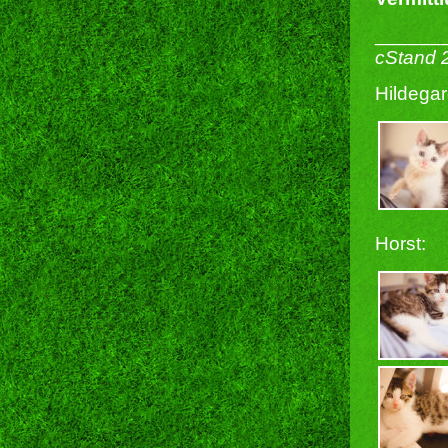
______
cStand 
Hildegar
Horst: